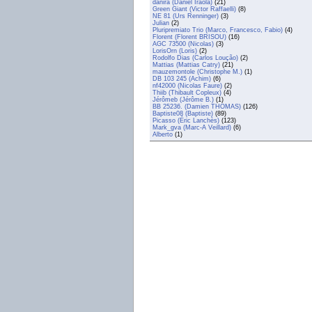
danira (Daniel Iraola)
(21)
Green Giant (Victor Raffaelli)
(8)
NE 81 (Urs Renninger)
(3)
Julian
(2)
Pluripremiato Trio (Marco, Francesco, Fabio)
(4)
Florent (Florent BRISOU)
(16)
AGC 73500 (Nicolas)
(3)
LorisOrn (Loris)
(2)
Rodolfo Dias (Carlos Loução)
(2)
Mattias (Mattias Catry)
(21)
mauzemontole (Christophe M.)
(1)
DB 103 245 (Achim)
(6)
nf42000 (Nicolas Faure)
(2)
Thiib (Thibault Copleux)
(4)
Jérômeb (Jérôme B.)
(1)
BB 25236. (Damien THOMAS)
(126)
Baptiste08 (Baptiste)
(89)
Picasso (Éric Lanchès)
(123)
Mark_gva (Marc-A Veillard)
(6)
Alberto
(1)