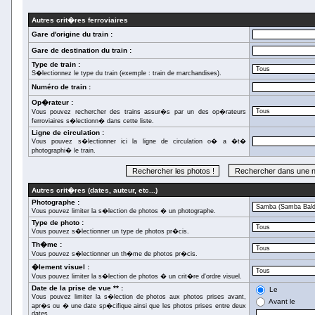
Autres crit�res ferroviaires
Gare d'origine du train :
Gare de destination du train :
Type de train :
S�lectionnez le type du train (exemple : train de marchandises).
Numéro de train :
Op�rateur :
Vous pouvez rechercher des trains assur�s par un des op�rateurs
ferroviaires s�lectionn� dans cette liste.
Ligne de circulation :
Vous pouvez s�lectionner ici la ligne de circulation o� a �t�
photographi� le train.
Autres crit�res (dates, auteur, etc...)
Photographe :
Vous pouvez limiter la s�lection de photos � un photographe.
Type de photo :
Vous pouvez s�lectionner un type de photos pr�cis.
Th�me :
Vous pouvez s�lectionner un th�me de photos pr�cis.
�lement visuel :
Vous pouvez limiter la s�lection de photos � un crit�re d'ordre visuel.
Date de la prise de vue ** :
Le
Vous pouvez limiter la s�lection de photos aux photos prises avant,
Avant le
apr�s ou � une date sp�cifique ainsi que les photos prises entre deux
dates.