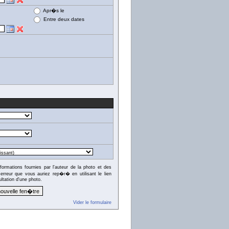
Apr�s le
Entre deux dates
formations fournies par l'auteur de la photo et des
rreur que vous auriez rep�r� en utilisant le lien
ltation d'une photo.
Vider le formulaire