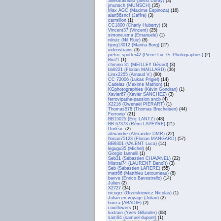
Silviotrains83 (Silvio Duray)
(3)
jmunsch (MUNSCH)
(35)
Max AGC (Maxime Espinoza)
(16)
alan56sncf (Jaffre)
(3)
carmillon
(1)
CC1800 (Charly Huberty)
(3)
Vincent37 (Vincent)
(25)
simone.ema (Emanuele)
(1)
nilruiz (Nil Ruiz)
(8)
bjorg13012 (Marina Borg)
(27)
videostrains
(3)
pietro_spotter42 (Pierre-Luc G. Photographies)
(2)
Bio21
(1)
chmino 31 (MEILLEY Gérard)
(3)
bb9221 (Florian MAILLARD)
(36)
Limx2255 (Arnaud V.)
(80)
CC 72006 (Lukas Prigiel)
(14)
Cadelaz (Maxime Mathon)
(1)
KGphotographies (Kévin Gondran)
(1)
Xavier67 (Xavier SANCHEZ)
(3)
ferrovipathe-passion sncb
(4)
X2216 (Gwenaël PIÉRART)
(1)
Thomas578 (Thomas Brecheisen)
(44)
Ferrovip'
(21)
BB15025 (Eric LANTZ)
(48)
BB 67373 (Rémi LAPEYRE)
(21)
Dorléac
(2)
alexandre (Alexandre DMR)
(22)
florian75123 (Florian MANGARD)
(57)
BB9301 (VALENT Luca)
(14)
legugu35 (Michel)
(4)
Giorgio Iannelli
(1)
Seb31 (Sébastien CHAVANEL)
(22)
Mistral74 (LAURENT Benoît)
(3)
Seb (Sébastien LARERE)
(55)
matt66 (Matthieu Letourneau)
(8)
bavve (Enrico Bavestrello)
(14)
Julien
(2)
X2727
(34)
nicogrz (Grzeskiewicz Nicolas)
(1)
Julian en voyage (Julian)
(2)
hunza (ABADIE)
(2)
coxiflowers
(1)
luxtrain (Yves Gillander)
(68)
sam94 (samuel dupont)
(1)