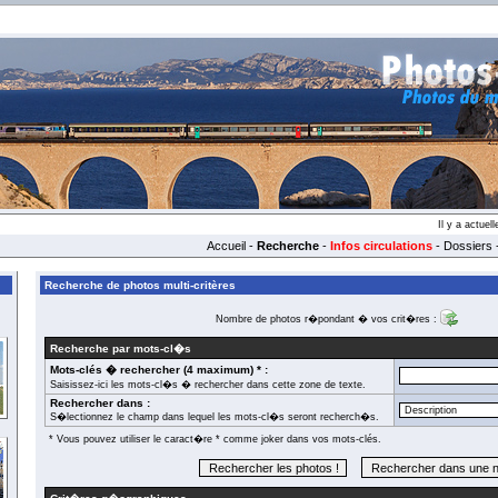
Il y a actue
Accueil
-
Recherche
-
Infos circulations
-
Dossiers
Recherche de photos multi-critères
Nombre de photos r�pondant � vos crit�res :
Recherche par mots-cl�s
Mots-clés � rechercher (4 maximum) * :
Saisissez-ici les mots-cl�s � rechercher dans cette zone de texte.
Rechercher dans :
S�lectionnez le champ dans lequel les mots-cl�s seront recherch�s.
* Vous pouvez utiliser le caract�re * comme joker dans vos mots-clés.