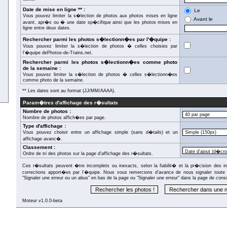
Date de mise en ligne ** :
Le
Vous pouvez limiter la s�lection de photos aux photos mises en ligne
Avant le
avant, apr�s ou � une date sp�cifique ainsi que les photos mises en
ligne entre deux dates.
Rechercher parmi les photos s�lectionn�es par l'�quipe :
Vous pouvez limiter la s�lection de photos � celles choisies par
l'�quipe dePhotos-de-Trains.net.
Rechercher parmi les photos s�lectionn�es comme photo
de la semaine :
Vous pouvez limiter la s�lection de photos � celles s�lectionn�es
comme photo de la semaine.
** Les dates sont au format (JJ/MM/AAAA).
Param�tres d'affichage des r�sultats
Nombre de photos :
Nombre de photos affich�es par page.
Type d'affichage :
Vous pouvez choisir entre un affichage simple (sans d�tails) et un
affichage avanc�.
Classement :
Ordre de tri des photos sur la page d'affichage des r�sultats.
Ces r�sultats peuvent �tre incomplets ou inexacts, selon la fiabilit� et la pr�cision des in
corrections apport�es par l'�quipe. Nous vous remercions d'avance de nous signaler toute e
"Signaler une erreur ou un abus" en bas de la page ou "Signaler une erreur" dans la page de consu
Moteur v1.0.0-beta