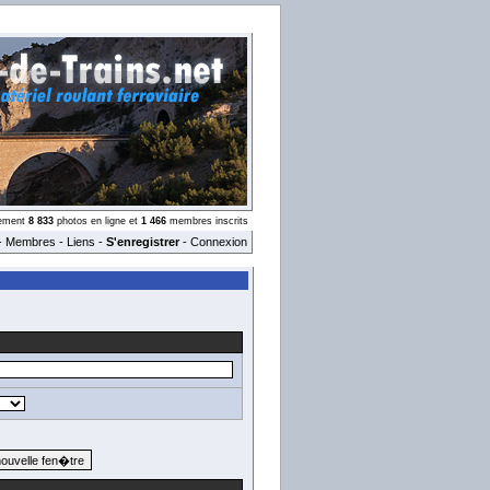
llement
8 833
photos en ligne et
1 466
membres inscrits
-
Membres
-
Liens
-
S'enregistrer
-
Connexion