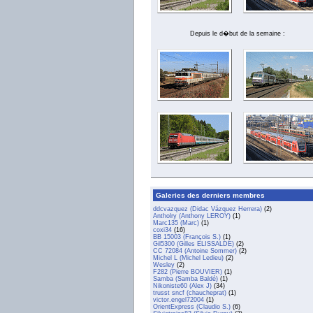
Depuis le d�but de la semaine :
Galeries des derniers membres
ddcvazquez (Didac Vázquez Herrera)
(2)
Antholry (Anthony LEROY)
(1)
Marc135 (Marc)
(1)
coxi34
(16)
BB 15003 (François S.)
(1)
Gil5300 (Gilles ELISSALDE)
(2)
CC 72084 (Antoine Sommer)
(2)
Michel L (Michel Ledieu)
(2)
Wesley
(2)
F282 (Pierre BOUVIER)
(1)
Samba (Samba Baldé)
(1)
Nikoniste60 (Alex J)
(34)
trusst sncf (chaucheprat)
(1)
victor.engel72004
(1)
OrientExpress (Claudio S.)
(6)