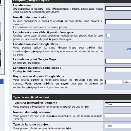
Crit�res g�ographiques
Localisation :
S�lectionnez la localit� (ville, d�partement, r�gion, pays) dans lequel
vous souhaitez rechercher des photos.
Num�ro du coin photo :
Si vous connaissez le num�ro attribu� au coin photo, vous pouvez le
saisir ici.
Formulaire de recherche de coins photo
Le coin est accessible � partir d'une gare :
Cochez cette case si vous souhaitez rechercher les photos dont le coin
photo est accessible � pied � partir d'une gare.
Localisation avec Google Maps :
Vous pouvez utiliser la carte Google Maps pour d�finir des
Cl
coordonn�es g�ographiques ainsi que le rayon de recherche autour de
ce point.
Latitude du point Google Maps :
En degr�s d�cimaux.
Longitude du point Google Maps :
En degr�s d�cimaux.
Rayon autour du point Google Maps :
Vous pouvez d�finir le rayon dans lequel les r�sultats sont pris en
compte.
Vous devez d�finir un rayon
pour que le crit�re de
recherche g�ographique soit pris en compte.
Type de mat�riel roulant
Type/Livr�e/Mat�riel roulant :
Vous pouvez s�lectionner un type de mat�riel ou une livr�e.
Numéro du mat�riel/rame :
Vous pouvez inscrire ici le num�ro du mat�riel ou de la rame (exemple
: 22214).
Type de la rame tract�e :
Vous pouvez choisir le type de la rame tract�e.