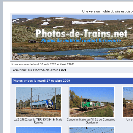
Une version mobile du site est dis
Nous sommes le lundi 10 août 2026 et il est 22h31
Bienvenue sur
Photos-de-Trains.net
Photos prises le mardi 27 octobre 2009
La Z 27802 sur le TER 854334 St-Malo -
Convoi militaire au PK 31 de Carnoules -
Un tr
Rennes
Gardanne