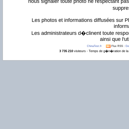
nous signaler toute photo ne respectant pa
suppre
Les photos et informations diffusées sur P
informa
Les administrateurs d�clinent toute respo
ainsi que l'ut
ChinaTest.fr
Flux RSS :
De
3 735 210
visiteurs - Temps de g�n�ration de la