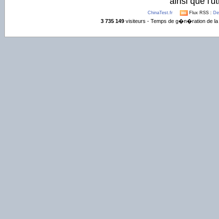
ainsi que l'ut
ChinaTest.fr
Flux RSS :
De
3 735 149
visiteurs - Temps de g�n�ration de la