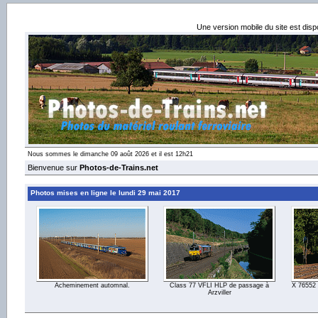
Une version mobile du site est dis
Nous sommes le dimanche 09 août 2026 et il est 12h21
Bienvenue sur
Photos-de-Trains.net
Photos mises en ligne le lundi 29 mai 2017
Acheminement automnal.
Class 77 VFLI HLP de passage à
X 76552 
Arzviller