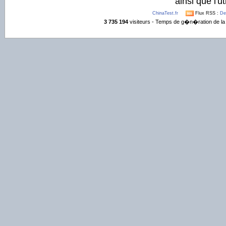
ainsi que l'ut
ChinaTest.fr
Flux RSS :
De
3 735 194
visiteurs - Temps de g�n�ration de la