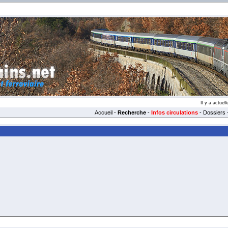
Il y a actue
Accueil
-
Recherche
-
Infos circulations
-
Dossiers