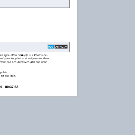
en ligne et/ou cit�(e)s sur Photos-de-
 (sauf pour les photos et uniquement dans
ctant pas ces directives afin que nous
public.
en est faite.
6 - 00:37:53