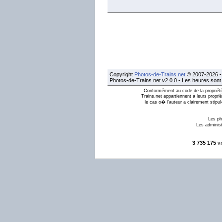
Copyright
Photos-de-Trains.net
© 2007-2026 - 
Photos-de-Trains.net v2.0.0 - Les heures son
Conformément au code de la propriété 
Trains.net appartiennent à leurs proprié
le cas o� l'auteur a clairement stipu
Les ph
Les administ
3 735 175
vi