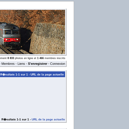
llement
8 833
photos en ligne et
1 466
membres inscrits
-
Membres
-
Liens
-
S'enregistrer
-
Connexion
R�sultats 1-1 sur 1 -
URL de la page actuelle
R�sultats 1-1 sur 1 -
URL de la page actuelle