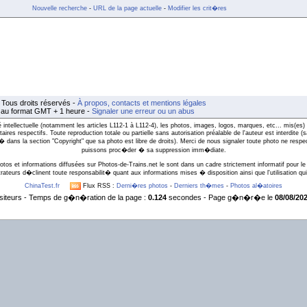
Nouvelle recherche
-
URL de la page actuelle
-
Modifier les crit�res
Tous droits réservés -
À propos, contacts et mentions légales
t au format GMT + 1 heure -
Signaler une erreur ou un abus
intellectuelle (notamment les articles L112-1 à L112-4), les photos, images, logos, marques, etc... mis(es) 
taires respectifs. Toute reproduction totale ou partielle sans autorisation préalable de l'auteur est interdite
l� dans la section "Copyright" que sa photo est libre de droits). Merci de nous signaler toute photo ne respe
puissons proc�der � sa suppression imm�diate.
otos et informations diffusées sur Photos-de-Trains.net le sont dans un cadre strictement informatif pour le 
rateurs d�clinent toute responsabilit� quant aux informations mises � disposition ainsi que l'utilisation qui 
ChinaTest.fr
Flux RSS :
Derni�res photos
-
Derniers th�mes
-
Photos al�atoires
siteurs - Temps de g�n�ration de la page :
0.124
secondes - Page g�n�r�e le
08/08/202