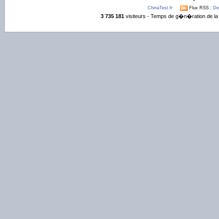
ChinaTest.fr
Flux RSS :
De
3 735 181
visiteurs - Temps de g�n�ration de la