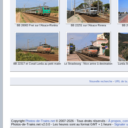
BB 26063 Fret sur l'Alsace-Riviéra
BB 22251 sur l'Alsace Riviera
BB 2
BB 22317 et Corail Lunéa au petit matin
Le Strasbourg - Nice arrive à destination
Lunéa St
Nouvelle recherche
-
URL de la 
Copyright
Photos-de-Trains.net
© 2007-2026 - Tous droits réservés -
À propos, con
Photos-de-Trains.net v2.0.0 - Les heures sont au format GMT + 1 heure -
Signaler 