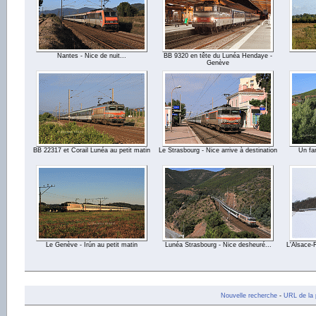
Nantes - Nice de nuit...
BB 9320 en tête du Lunéa Hendaye -
Genève
BB 22317 et Corail Lunéa au petit matin
Le Strasbourg - Nice arrive à destination
Un fa
Le Genève - Irún au petit matin
Lunéa Strasbourg - Nice desheuré...
L'Alsace-
Nouvelle recherche
-
URL de la 