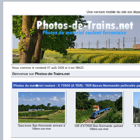
Une version mobile du site est dis
Nous sommes le vendredi 07 août 2026 et il est 08h23
Bienvenue sur
Photos-de-Trains.net
Photos du mat�riel roulant : X 73500 (A TER) - TER Basse-Normandie pelliculée pa
Saucisses Bas-Normands arrivant à
UM d'X73500 Bas-Normands quittant
X 73
Villers-sur-mer
Villers-sur-mer