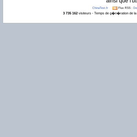
ainsi que l'ut
ChinaTest.fr
Flux RSS :
De
3 735 162
visiteurs - Temps de g�n�ration de la