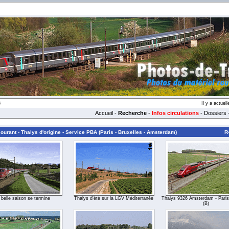
3
Il y a actue
Accueil
-
Recherche
-
Infos circulations
-
Dossiers
urant - Thalys d'origine - Service PBA (Paris - Bruxelles - Amsterdam)
R
 belle saison se termine
Thalys d'été sur la LGV Méditerranée
Thalys 9326 Amsterdam - Paris
(B)