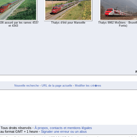
436 assuré par les rames 4537
Thalys d'été pour Marseille
Thalys 9962 Moûtiers - Bruxel
et 4343
Fortis)
R
Nouvelle recherche
-
URL de la page actuelle
-
Modifier les crit�res
Tous droits réservés -
À propos, contacts et mentions légales
t au format GMT + 1 heure -
Signaler une erreur ou un abus