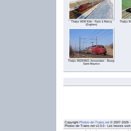
Thalys 9436 Köln - Paris à Marcq
Thalys 9
(Enghien)
Thalys 9920/9921 Amsterdam - Bourg-
Saint-Maurice
Copyright
Photos-de-Trains.net
© 2007-2026 - 
Photos-de-Trains.net v2.0.0 - Les heures son