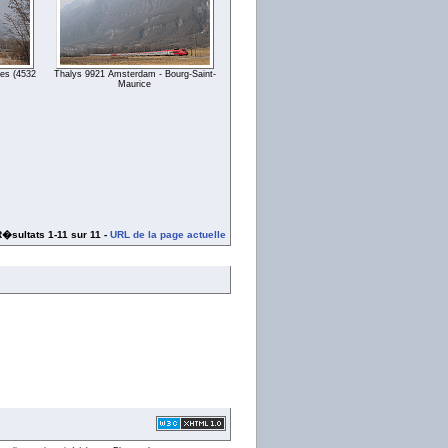
les (4532
Thalys 9921 Amsterdam - Bourg-Saint-
Maurice
�sultats 1-11 sur 11 -
URL de la page actuelle