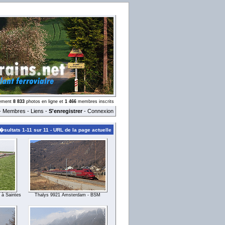
llement
8 833
photos en ligne et
1 466
membres inscrits
-
Membres
-
Liens
-
S'enregistrer
-
Connexion
�sultats 1-11 sur 11 -
URL de la page actuelle
 à Saintes
Thalys 9921 Amsterdam - BSM