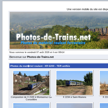
Une version mobile du site est dis
Nous sommes le vendredi 07 août 2026 et il est 00h14
Bienvenue sur
Photos-de-Trains.net
Photos du mat�riel roulant : XR 6200 - TER unifiée
Composition de X 2100 à Montastruc-La-
X 2234 à Saint-Mariens
X 21
Conseillère