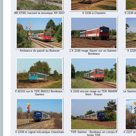
BB 67581 tractant la remorque XR 6207
X 2239 à Chaniers
X 2238 d
Ambiance du passé au Buisson
L'X 2246 rouge Saurer sur un Saintes -
X 2220
Bordeaux
X 92101 sur le TER 864212 Bordeaux -
X 2243 encore rouge au TER 864409
Le Sainte
Saintes
Niort - Royan
X 2239 et signal mécanique charentais
TER Saintes - Bordeaux en compo 6
X 2227 et
livrée TER