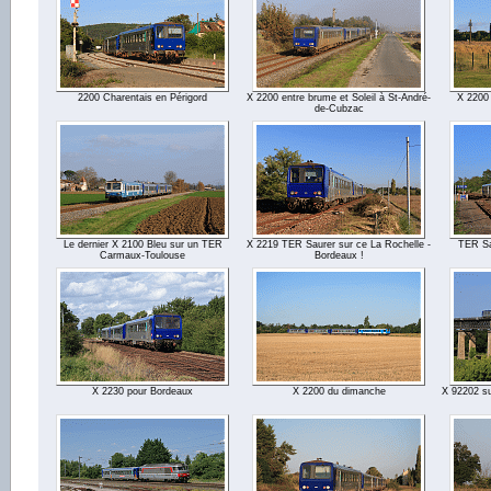
2200 Charentais en Périgord
X 2200 entre brume et Soleil à St-André-
X 2200
de-Cubzac
Le dernier X 2100 Bleu sur un TER
X 2219 TER Saurer sur ce La Rochelle -
TER Sa
Carmaux-Toulouse
Bordeaux !
X 2230 pour Bordeaux
X 2200 du dimanche
X 92202 su