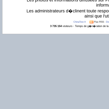
Les photos et informations diffusées sur P
informa
Les administrateurs d�clinent toute respo
ainsi que l'ut
ChinaTest.fr
Flux RSS :
De
3 735 154
visiteurs - Temps de g�n�ration de la