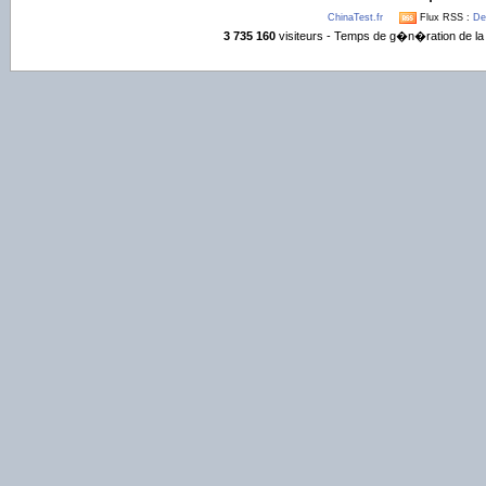
ChinaTest.fr
Flux RSS :
De
3 735 160
visiteurs - Temps de g�n�ration de la