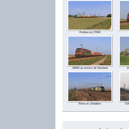
Portbou en 27000
36000 au service de Naviland
D
Prima et céréaliers
724