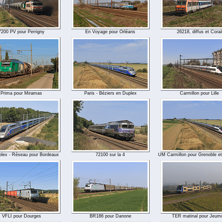
7200 PV pour Perrigny
En Voyage pour Orléans
26218, diffus et Corai
Prima pour Miramas
Paris - Béziers en Duplex
Carmillon pour Lille
lex - Réseau pour Bordeaux
72100 sur la 4
UM Carmillon pour Grenoble e
VFLI pour Dourges
BR186 pour Danone
TER matinal pour Jeum