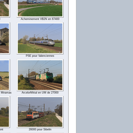
l
Acheminement VB2N en 67400
PSE pour Valenciennes
t Miramas
ArcelorMittal en UM de 27000
ont
26000 pour Sibelin