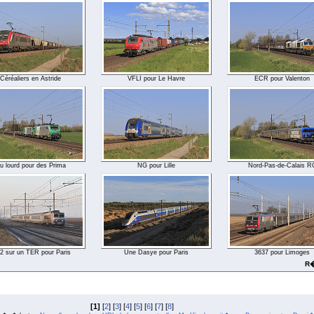
Céréaliers en Astride
VFLI pour Le Havre
ECR pour Valenton
u lourd pour des Prima
NG pour Lille
Nord-Pas-de-Calais R
2 sur un TER pour Paris
Une Dasye pour Paris
3637 pour Limoges
R�
[1]
[
2
] [
3
] [
4
] [
5
] [
6
] [
7
] [
8
]