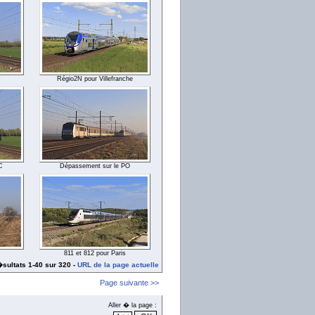
Régio2N pour Villefranche
C
Dépassement sur le PO
811 et 812 pour Paris
sultats 1-40 sur 320 -
URL de la page actuelle
Page suivante >>
Aller � la page :