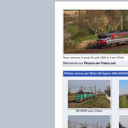
Nous sommes le jeudi 06 août 2026 et il est 07h34
Bienvenue sur
Photos-de-Trains.net
Photos prises par Bilou (Grégoire HOLASSIA
BB 60000 pour Chalon