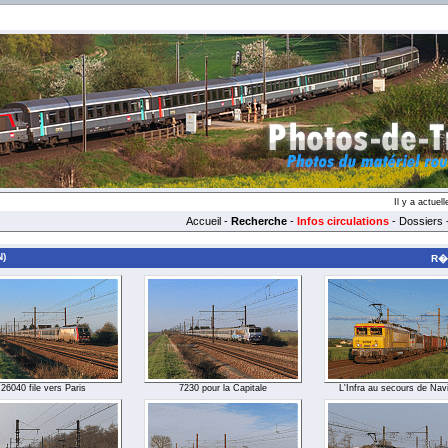
Il y a actue
Accueil
-
Recherche
-
Infos circulations
-
Dossiers
N)
R�s
26040 file vers Paris
7230 pour la Capitale
L'Infra au secours de Nav