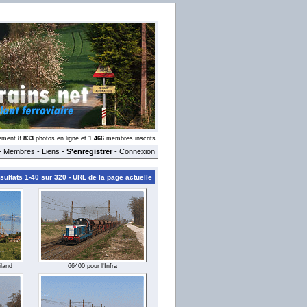
llement
8 833
photos en ligne et
1 466
membres inscrits
-
Membres
-
Liens
-
S'enregistrer
-
Connexion
ultats 1-40 sur 320 -
URL de la page actuelle
iland
66400 pour l'Infra