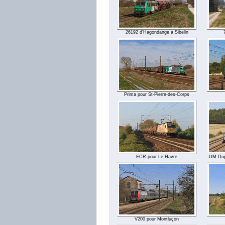
26192 d'Hagondange à Sibelin
Prima pour St-Pierre-des-Corps
ECR pour Le Havre
UM Dup
V200 pour Montluçon