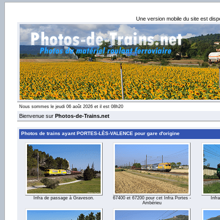
Une version mobile du site est dis
Nous sommes le jeudi 06 août 2026 et il est 08h20
Bienvenue sur
Photos-de-Trains.net
Photos de trains ayant PORTES-LÈS-VALENCE pour gare d'origine
Infra de passage à Graveson.
67400 et 67200 pour cet Infra Portes -
Infr
Ambérieu