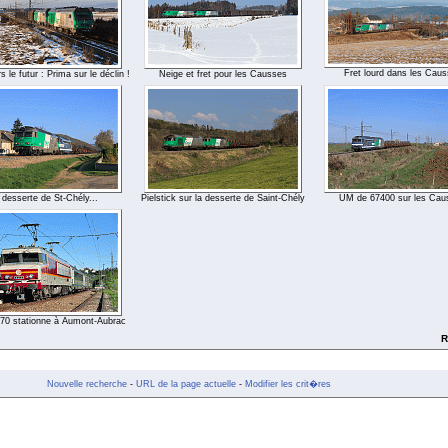
Fret lourd dans les Cau
 le futur : Prima sur le déclin !
Neige et fret pour les Causses
 desserte de St-Chély...
Pielstick sur la desserte de Saint-Chély
UM de 67400 sur les Cau
70 stationne à Aumont-Aubrac
R
Nouvelle recherche
-
URL de la page actuelle
-
Modifier les crit�res