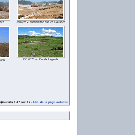
sses
Dernière Z quotidienne sur les Causses
CC 6570 au Col de Lagarde
sses
�sultats 1-17 sur 17 -
URL de la page actuelle