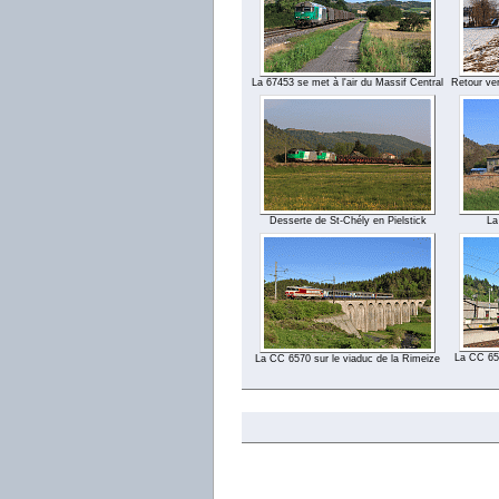
La 67453 se met à l'air du Massif Central
Retour vers
Desserte de St-Chély en Pielstick
La
La CC 65
La CC 6570 sur le viaduc de la Rimeize