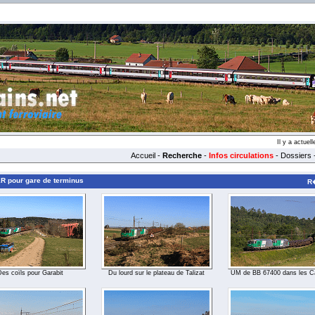
Il y a actue
Accueil
-
Recherche
-
Infos circulations
-
Dossiers
R pour gare de terminus
R�
Des coïls pour Garabit
Du lourd sur le plateau de Talizat
UM de BB 67400 dans les 