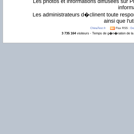
Les photos et informations diffusées sur P
informa
Les administrateurs d�clinent toute respo
ainsi que l'ut
ChinaTest.fr
Flux RSS :
De
3 735 164
visiteurs - Temps de g�n�ration de la