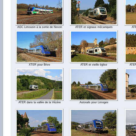
AGC Limousin à la sortie de Nexon
ATER et signaux mécaniques
AT
XTER pour Brive
ATER et vieille église
ATER
ATER dans la vallée de la Vézère
Autorails pour Limoges