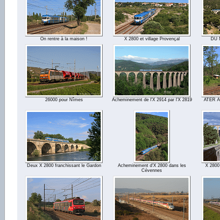
On rentre à la maison !
X 2800 et village Provençal
DU M
26000 pour Nîmes
Acheminement de l'X 2914 par l'X 2819
ATER Au
Deux X 2800 franchissant le Gardon
Acheminement d'X 2800 dans les
X 2800 
Cévennes