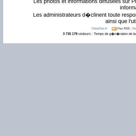
Les photos et informations diffusées sur P
informa
Les administrateurs d�clinent toute respo
ainsi que l'ut
ChinaTest.fr
Flux RSS :
De
3 735 179
visiteurs - Temps de g�n�ration de la