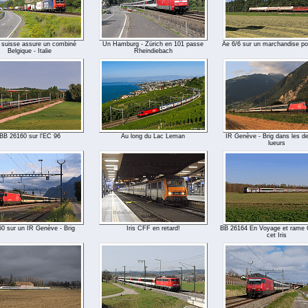
 suisse assure un combiné
Un Hamburg - Zürich en 101 passe
Ae 6/6 sur un marchandise pou
Belgique - Italie
Rheindiebach
BB 26160 sur l'EC 96
Au long du Lac Leman
IR Genève - Brig dans les de
lueurs
0 sur un IR Genève - Brig
Iris CFF en retard!
BB 26164 En Voyage et rame 
cet Iris