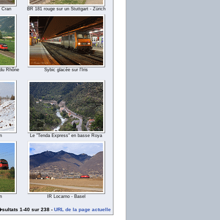
à Cran
BR 181 rouge sur un Stuttgart - Zürich
 du Rhône
Sybic glacée sur l'Iris
n
Le "Tenda Express" en basse Roya
n
IR Locarno - Basel
sultats 1-40 sur 238 -
URL de la page actuelle