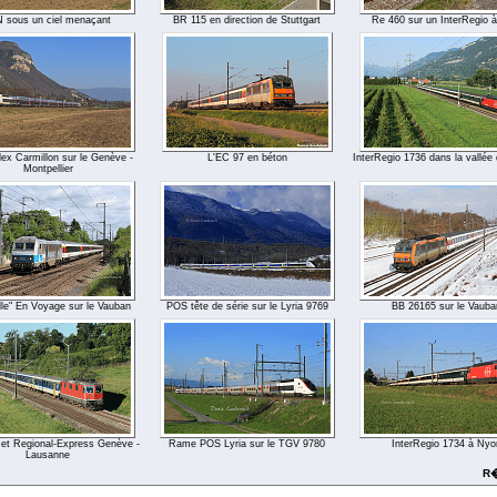
 sous un ciel menaçant
BR 115 en direction de Stuttgart
Re 460 sur un InterRegio 
ex Carmillon sur le Genève -
L'EC 97 en béton
InterRegio 1736 dans la vallée
Montpellier
le" En Voyage sur le Vauban
POS tête de série sur le Lyria 9769
BB 26165 sur le Vauba
 et Regional-Express Genève -
Rame POS Lyria sur le TGV 9780
InterRegio 1734 à Nyo
Lausanne
R�