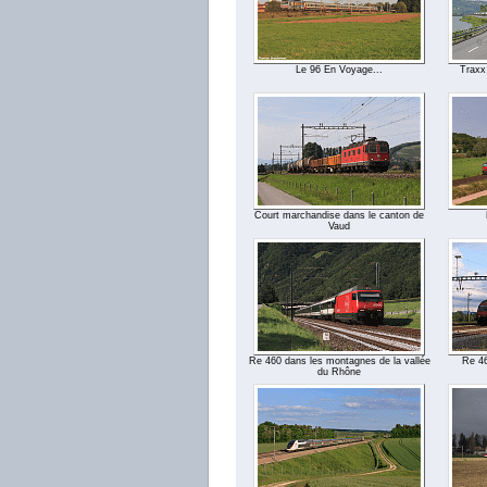
Le 96 En Voyage...
Traxx
Court marchandise dans le canton de
Vaud
Re 460 dans les montagnes de la vallée
Re 46
du Rhône