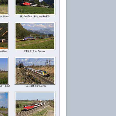
r Sierre
IR Genève - Brig en Re460
rnières
ETR 610 en Suisse
CFF pour
HLE 1355 sur EC 97