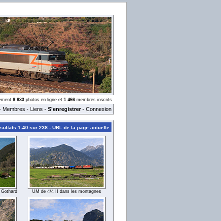
llement
8 833
photos en ligne et
1 466
membres inscrits
-
Membres
-
Liens
-
S'enregistrer
-
Connexion
ultats 1-40 sur 238 -
URL de la page actuelle
 Gothard
UM de 4/4 II dans les montagnes