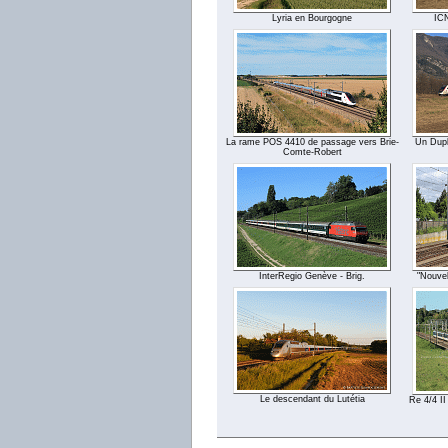
Lyria en Bourgogne
ICN
La rame POS 4410 de passage vers Brie-
Un Dupl
Comte-Robert
InterRegio Genève - Brig.
"Nouvel
Le descendant du Lutétia
Re 4/4 II