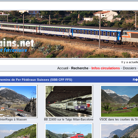
Il y a actue
Accueil
-
Recherche
-
Infos circulations
-
Dossiers
 Chemins de Fer Fédéraux Suisses (SBB CFF FFS)
R�s
InterRegio à Wassen
BB 22400 sur le Talgo Milan-Barcelone
VSOE dans les courbes du St