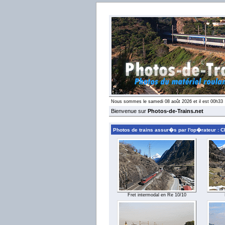
Nous sommes le samedi 08 août 2026 et il est 00h33
Bienvenue sur
Photos-de-Trains.net
Photos de trains assur�s par l'op�rateur :
Fret intermodal en Re 10/10