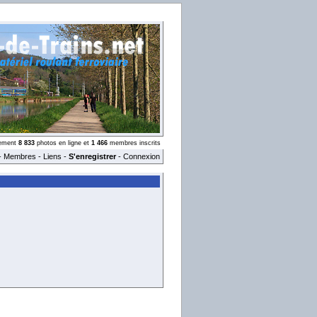
llement
8 833
photos en ligne et
1 466
membres inscrits
-
Membres
-
Liens
-
S'enregistrer
-
Connexion