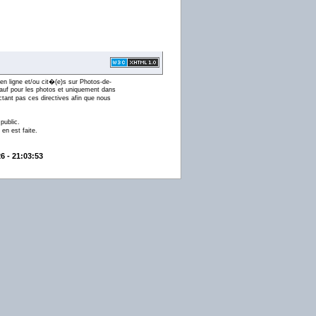
en ligne et/ou cit�(e)s sur Photos-de-
 (sauf pour les photos et uniquement dans
ctant pas ces directives afin que nous
public.
en est faite.
6 - 21:03:53