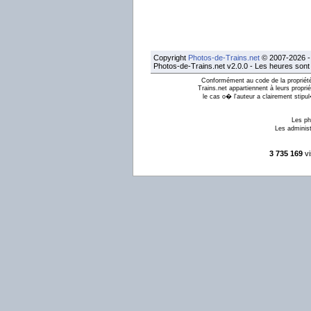
Copyright
Photos-de-Trains.net
© 2007-2026 - 
Photos-de-Trains.net v2.0.0 - Les heures son
Conformément au code de la propriété 
Trains.net appartiennent à leurs proprié
le cas o� l'auteur a clairement stipu
Les ph
Les administ
3 735 169
vi