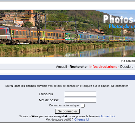
3
Il y a actue
Accueil
-
Recherche
-
Infos circulations
-
Dossiers
Entrez dans les champs suivants vos détails de connexion et cliquez sur le bouton "Se connecter".
Utilisateur
Mot de passe
Connexion automatique
Si vous n'�tes pas encore enregistr�, vous pouvez le faire en
cliquant ici
.
Mot de passe oublié ?
Cliquez ici