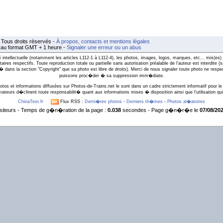
Tous droits réservés -
À propos, contacts et mentions légales
t au format GMT + 1 heure -
Signaler une erreur ou un abus
intellectuelle (notamment les articles L112-1 à L112-4), les photos, images, logos, marques, etc... mis(es) 
taires respectifs. Toute reproduction totale ou partielle sans autorisation préalable de l'auteur est interdite
l� dans la section "Copyright" que sa photo est libre de droits). Merci de nous signaler toute photo ne respe
puissons proc�der � sa suppression imm�diate.
otos et informations diffusées sur Photos-de-Trains.net le sont dans un cadre strictement informatif pour le 
rateurs d�clinent toute responsabilit� quant aux informations mises � disposition ainsi que l'utilisation qui 
ChinaTest.fr
Flux RSS :
Derni�res photos
-
Derniers th�mes
-
Photos al�atoires
siteurs - Temps de g�n�ration de la page :
0.038
secondes - Page g�n�r�e le
07/08/202