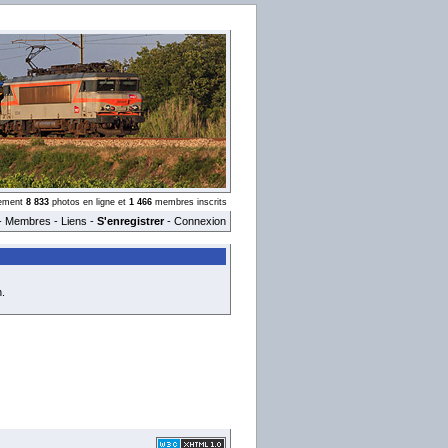
llement
8 833
photos en ligne et
1 466
membres inscrits
-
Membres
-
Liens
-
S'enregistrer
-
Connexion
.