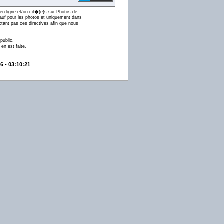
en ligne et/ou cit�(e)s sur Photos-de-
 (sauf pour les photos et uniquement dans
ctant pas ces directives afin que nous
public.
en est faite.
6 - 03:10:21