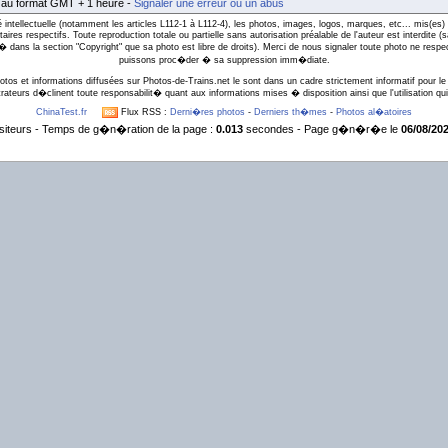
t au format GMT + 1 heure -
Signaler une erreur ou un abus
intellectuelle (notamment les articles L112-1 à L112-4), les photos, images, logos, marques, etc... mis(es) 
taires respectifs. Toute reproduction totale ou partielle sans autorisation préalable de l'auteur est interdite
l� dans la section "Copyright" que sa photo est libre de droits). Merci de nous signaler toute photo ne respe
puissons proc�der � sa suppression imm�diate.
otos et informations diffusées sur Photos-de-Trains.net le sont dans un cadre strictement informatif pour le 
rateurs d�clinent toute responsabilit� quant aux informations mises � disposition ainsi que l'utilisation qui 
ChinaTest.fr
Flux RSS :
Derni�res photos
-
Derniers th�mes
-
Photos al�atoires
siteurs - Temps de g�n�ration de la page :
0.013
secondes - Page g�n�r�e le
06/08/202