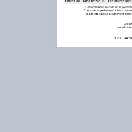
Photos-de-Trains.net v2.0.0 - Les heures son
Conformément au code de la propriété 
Trains.net appartiennent à leurs proprié
le cas o� l'auteur a clairement stipu
Les ph
Les administ
3 735 141
vi