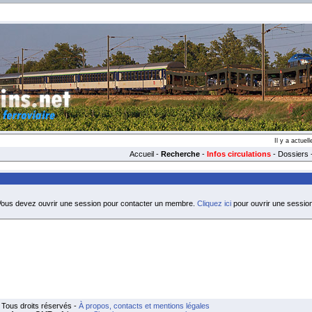
Il y a actue
Accueil
-
Recherche
-
Infos circulations
-
Dossiers
ous devez ouvrir une session pour contacter un membre.
Cliquez ici
pour ouvrir une session
Tous droits réservés -
À propos, contacts et mentions légales