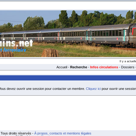
Il y a actue
Accueil
-
Recherche
-
Infos circulations
-
Dossiers
ous devez ouvrir une session pour contacter un membre.
Cliquez ici
pour ouvrir une session
Tous droits réservés -
À propos, contacts et mentions légales