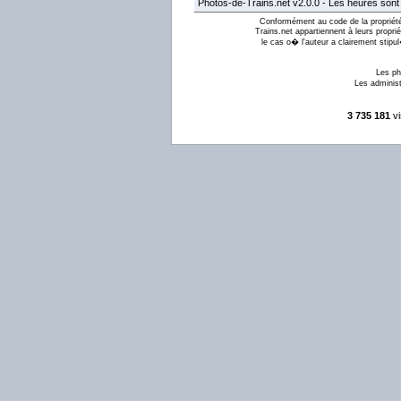
Photos-de-Trains.net v2.0.0 - Les heures son
Conformément au code de la propriété 
Trains.net appartiennent à leurs proprié
le cas o� l'auteur a clairement stipu
Les ph
Les administ
3 735 181
vi