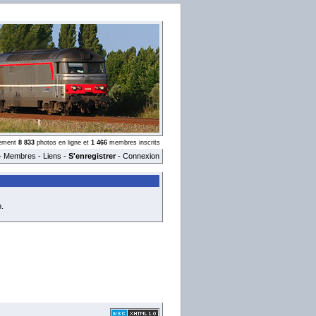
llement
8 833
photos en ligne et
1 466
membres inscrits
-
Membres
-
Liens
-
S'enregistrer
-
Connexion
.