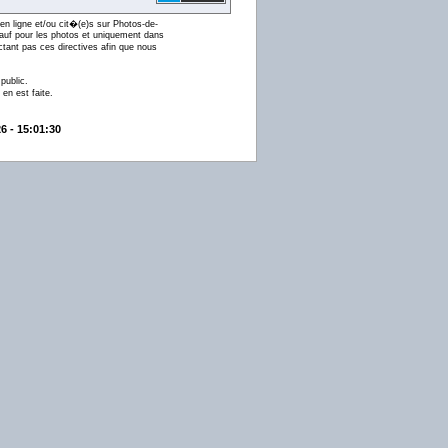
en ligne et/ou cit�(e)s sur Photos-de-
 (sauf pour les photos et uniquement dans
ctant pas ces directives afin que nous
public.
en est faite.
6 - 15:01:30