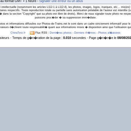
t au format GMT + 1 heure -
Signaler une erreur ou un abus
intellectuelle (notamment les articles L112-1 à L112-4), les photos, images, logos, marques, etc... mis(es) 
taires respectifs. Toute reproduction totale ou partielle sans autorisation préalable de l'auteur est interdite
l� dans la section "Copyright" que sa photo est libre de droits). Merci de nous signaler toute photo ne respe
puissons proc�der � sa suppression imm�diate.
otos et informations diffusées sur Photos-de-Trains.net le sont dans un cadre strictement informatif pour le 
rateurs d�clinent toute responsabilit� quant aux informations mises � disposition ainsi que l'utilisation qui 
ChinaTest.fr
Flux RSS :
Derni�res photos
-
Derniers th�mes
-
Photos al�atoires
siteurs - Temps de g�n�ration de la page :
0.010
secondes - Page g�n�r�e le
08/08/202